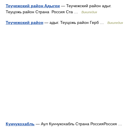
Теучежский район Адыгеи
— Теучежский район адыг.
Теуцожь район Страна Россия Ста …
Википедия
Теучежский район
— адыг. Теуцожь район Герб …
Википедия
Кунчукохабль
— Аул Кунчукохабль Страна РоссияРоссия …