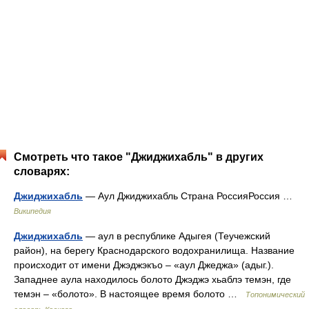
Смотреть что такое "Джиджихабль" в других
словарях:
Джиджихабль
— Аул Джиджихабль Страна РоссияРоссия …
Википедия
Джиджихабль
— аул в республике Адыгея (Теучежский
район), на берегу Краснодарского водохранилища. Название
происходит от имени Джэджэкъо – «аул Джеджа» (адыг.).
Западнее аула находилось болото Джэджэ хьаблэ темэн, где
темэн – «болото». В настоящее время болото …
Топонимический