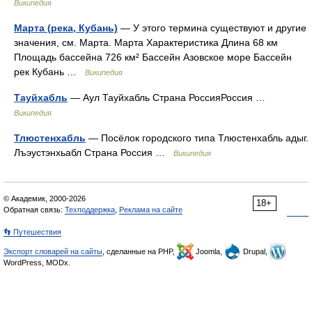
Википедия
Марта (река, Кубань)
— У этого термина существуют и другие
значения, см. Марта. Марта Характеристика Длина 68 км
Площадь бассейна 726 км² Бассейн Азовское море Бассейн
рек Кубань …
Википедия
Тауйхабль
— Аул Тауйхабль Страна РоссияРоссия …
Википедия
Тлюстенхабль
— Посёлок городского типа Тлюстенхабль адыг.
Лъэустэнхьабл Страна Россия …
Википедия
© Академик, 2000-2026
18+
Обратная связь:
Техподдержка
,
Реклама на сайте
👣 Путешествия
Экспорт словарей на сайты
, сделанные на PHP,
Joomla,
Drupal,
WordPress, MODx.